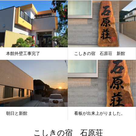
本館外壁工事完了
こしきの宿 石原荘 新館
朝日と新館
看板が出来上がりました。
こしきの宿 石原荘